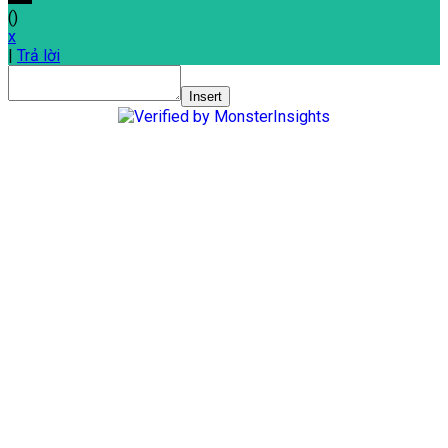
(
)
x
|
Trả lời
Insert