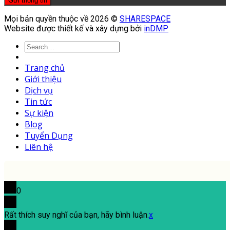
Mọi bản quyền thuộc về 2026 ©
SHARESPACE
Website được thiết kế và xây dựng bởi
inDMP
Trang chủ
Giới thiệu
Dịch vụ
Tin tức
Sự kiện
Blog
Tuyển Dụng
Liên hệ
0
Rất thích suy nghĩ của bạn, hãy bình luận.
x