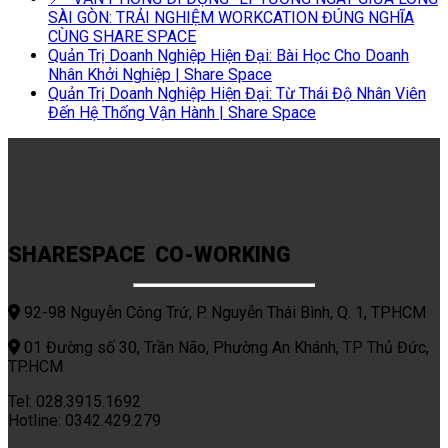
SÀI GÒN: TRẢI NGHIỆM WORKCATION ĐÚNG NGHĨA
CÙNG SHARE SPACE
Quản Trị Doanh Nghiệp Hiện Đại: Bài Học Cho Doanh
Nhân Khởi Nghiệp | Share Space
Quản Trị Doanh Nghiệp Hiện Đại: Từ Thái Độ Nhân Viên
Đến Hệ Thống Vận Hành | Share Space
SHARESPACE CO-WORKING
92-98 Nguyễn Công Trứ, P. Nguyễn Thái Bình, Q. 1, TPHCM
01 Đường số 30, Trần Não, Phường An Khánh, TP Thủ Đức,
TP.HCM
Tel: 028.3915.1692
Hotline: 0342.429.279