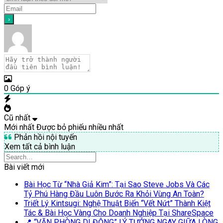
0
Góp ý
Cũ nhất
Mới nhất
Được bỏ phiếu nhiều nhất
Phản hồi nội tuyến
Xem tất cả bình luận
Bài viết mới
Bài Học Từ “Nhà Giả Kim”: Tại Sao Steve Jobs Và Các
Tỷ Phú Hàng Đầu Luôn Bước Ra Khỏi Vùng An Toàn?
Triết Lý Kintsugi: Nghệ Thuật Biến “Vết Nứt” Thành Kiệt
Tác & Bài Học Vàng Cho Doanh Nghiệp Tại ShareSpace
📍 “VĂN PHÒNG DI ĐỘNG” LÝ TƯỞNG NGAY GIỮA LÒNG