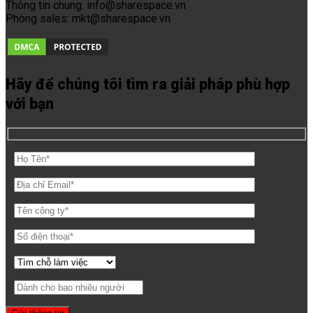
Thông tin chung: info@sharespace.vn
Phòng sales: mkt@sharespace.vn
Hãy để chúng tôi tìm ra giải pháp phù hợp
với bạn