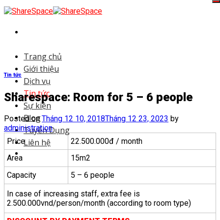
Skip
to
content
Trang chủ
Giới thiệu
Tin tức
Dịch vụ
Tin tức
Sharespace: Room for 5 – 6 people
Sự kiện
Blog
Posted on
Tháng 12 10, 2018
Tháng 12 23, 2023
by
administration
Tuyển Dụng
Price
22.500.000đ / month
Liên hệ
Area
15m2
Capacity
5 – 6 people
In case of increasing staff, extra fee is
2.500.000vnd/person/month (according to room type)