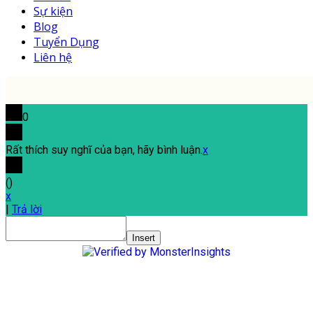
Sự kiện
Blog
Tuyển Dụng
Liên hệ
0
Rất thích suy nghĩ của bạn, hãy bình luận.
x
(
)
x
|
Trả lời
Insert