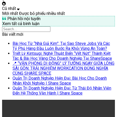
Cũ nhất
Mới nhất
Được bỏ phiếu nhiều nhất
Phản hồi nội tuyến
Xem tất cả bình luận
Bài viết mới
Bài Học Từ “Nhà Giả Kim”: Tại Sao Steve Jobs Và Các
Tỷ Phú Hàng Đầu Luôn Bước Ra Khỏi Vùng An Toàn?
Triết Lý Kintsugi: Nghệ Thuật Biến “Vết Nứt” Thành Kiệt
Tác & Bài Học Vàng Cho Doanh Nghiệp Tại ShareSpace
📍 “VĂN PHÒNG DI ĐỘNG” LÝ TƯỞNG NGAY GIỮA LÒNG
SÀI GÒN: TRẢI NGHIỆM WORKCATION ĐÚNG NGHĨA
CÙNG SHARE SPACE
Quản Trị Doanh Nghiệp Hiện Đại: Bài Học Cho Doanh
Nhân Khởi Nghiệp | Share Space
Quản Trị Doanh Nghiệp Hiện Đại: Từ Thái Độ Nhân Viên
Đến Hệ Thống Vận Hành | Share Space