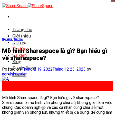
Skip
to
content
Trang chủ
Giới thiệu
Sự kiện
,
Tin tức
Dịch vụ
Tin tức
Mô hình Sharespace là gì? Bạn hiểu gì
Sự kiện
về sharespace?
Blog
Tuyển Dụng
Posted on
Tháng 7 19, 2022
Tháng 12 23, 2023
by
administration
Liên hệ
19
Th7
Mô hình Sharespace là gì? Bạn hiểu gì về sharespace?
Sharespace là mô hình văn phòng chia sẻ, không gian làm việc
chung. Các doanh nghiệp và các cá nhân cùng chia sẻ một
không gian văn phòng lớn, những thiết bị đa dụng, để cùng làm