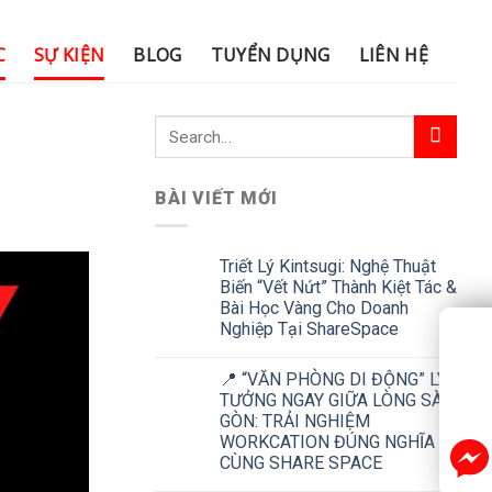
C
SỰ KIỆN
BLOG
TUYỂN DỤNG
LIÊN HỆ
BÀI VIẾT MỚI
Triết Lý Kintsugi: Nghệ Thuật
Biến “Vết Nứt” Thành Kiệt Tác &
Bài Học Vàng Cho Doanh
Nghiệp Tại ShareSpace
📍 “VĂN PHÒNG DI ĐỘNG” LÝ
TƯỞNG NGAY GIỮA LÒNG SÀI
GÒN: TRẢI NGHIỆM
WORKCATION ĐÚNG NGHĨA
CÙNG SHARE SPACE