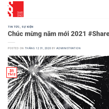
Skip
to
content
TIN TỨC
,
SỰ KIỆN
Chúc mừng năm mới 2021 #Shar
POSTED ON
THÁNG 12 31, 2020
BY
ADMINISTRATION
31
Th12