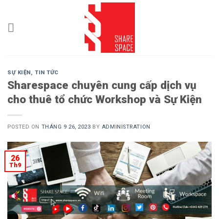
Skip
to
content
SỰ KIỆN
,
TIN TỨC
Sharespace chuyên cung cấp dịch vụ
cho thuê tổ chức Workshop và Sự Kiện
POSTED ON
THÁNG 9 26, 2023
BY
ADMINISTRATION
26
Th9