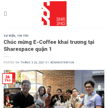
Skip
to
content
SỰ KIỆN
,
TIN TỨC
Chúc mừng E-Coffee khai trương tại
Sharespace quận 1
POSTED ON
THÁNG 3 26, 2021
BY
ADMINISTRATION
26
Th3