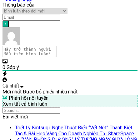
Thông báo của
0
Góp ý
Cũ nhất
Mới nhất
Được bỏ phiếu nhiều nhất
Phản hồi nội tuyến
Xem tất cả bình luận
Bài viết mới
Triết Lý Kintsugi: Nghệ Thuật Biến “Vết Nứt” Thành Kiệt
Tác & Bài Học Vàng Cho Doanh Nghiệp Tại ShareSpace
📍 “VĂN PHÒNG DI ĐỘNG” LÝ TƯỞNG NGAY GIỮA LÒNG