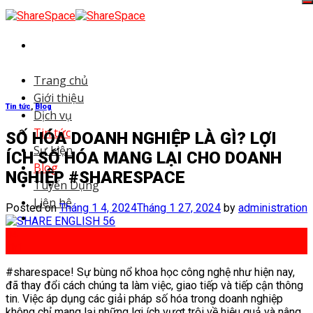
Skip
to
content
Trang chủ
Giới thiệu
Tin tức
,
Blog
Dịch vụ
Tin tức
SỐ HÓA DOANH NGHIỆP LÀ GÌ? LỢI
Sự kiện
ÍCH SỐ HÓA MANG LẠI CHO DOANH
Blog
NGHIỆP #SHARESPACE
Tuyển Dụng
Liên hệ
Posted on
Tháng 1 4, 2024
Tháng 1 27, 2024
by
administration
04
Th1
#sharespace! Sự bùng nổ khoa học công nghệ như hiện nay,
đã thay đổi cách chúng ta làm việc, giao tiếp và tiếp cận thông
tin. Việc áp dụng các giải pháp số hóa trong doanh nghiệp
không chỉ mang lại những lợi ích vượt trội về hiệu quả và nâng