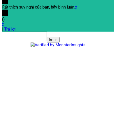
Rất thích suy nghĩ của bạn, hãy bình luận.
x
(
)
x
|
Trả lời
Insert