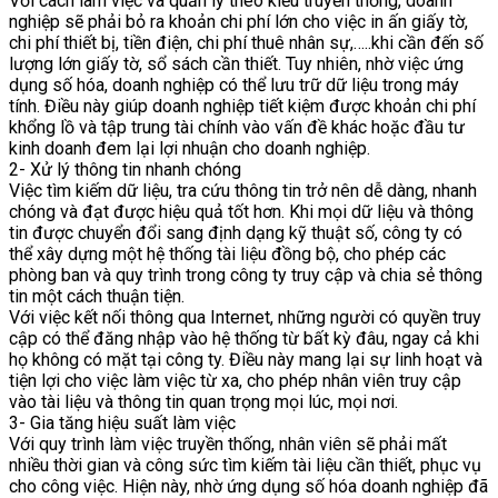
Với cách làm việc và quản lý theo kiểu truyền thống, doanh
nghiệp sẽ phải bỏ ra khoản chi phí lớn cho việc in ấn giấy tờ,
chi phí thiết bị, tiền điện, chi phí thuê nhân sự,…..khi cần đến số
lượng lớn giấy tờ, sổ sách cần thiết. Tuy nhiên, nhờ việc ứng
dụng số hóa, doanh nghiệp có thể lưu trữ dữ liệu trong máy
tính. Điều này giúp doanh nghiệp tiết kiệm được khoản chi phí
khổng lồ và tập trung tài chính vào vấn đề khác hoặc đầu tư
kinh doanh đem lại lợi nhuận cho doanh nghiệp.
2- Xử lý thông tin nhanh chóng
Việc tìm kiếm dữ liệu, tra cứu thông tin trở nên dễ dàng, nhanh
chóng và đạt được hiệu quả tốt hơn. Khi mọi dữ liệu và thông
tin được chuyển đổi sang định dạng kỹ thuật số, công ty có
thể xây dựng một hệ thống tài liệu đồng bộ, cho phép các
phòng ban và quy trình trong công ty truy cập và chia sẻ thông
tin một cách thuận tiện.
Với việc kết nối thông qua Internet, những người có quyền truy
cập có thể đăng nhập vào hệ thống từ bất kỳ đâu, ngay cả khi
họ không có mặt tại công ty. Điều này mang lại sự linh hoạt và
tiện lợi cho việc làm việc từ xa, cho phép nhân viên truy cập
vào tài liệu và thông tin quan trọng mọi lúc, mọi nơi.
3- Gia tăng hiệu suất làm việc
Với quy trình làm việc truyền thống, nhân viên sẽ phải mất
nhiều thời gian và công sức tìm kiếm tài liệu cần thiết, phục vụ
cho công việc. Hiện này, nhờ ứng dụng số hóa doanh nghiệp đã