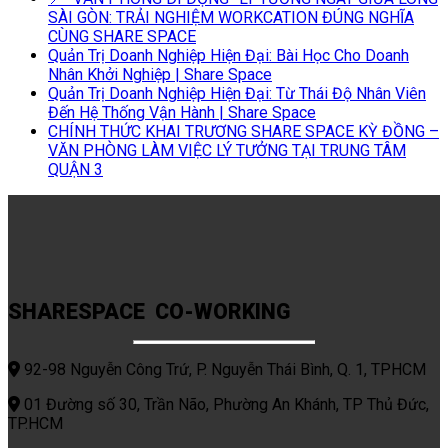
SÀI GÒN: TRẢI NGHIỆM WORKCATION ĐÚNG NGHĨA
CÙNG SHARE SPACE
Quản Trị Doanh Nghiệp Hiện Đại: Bài Học Cho Doanh
Nhân Khởi Nghiệp | Share Space
Quản Trị Doanh Nghiệp Hiện Đại: Từ Thái Độ Nhân Viên
Đến Hệ Thống Vận Hành | Share Space
CHÍNH THỨC KHAI TRƯƠNG SHARE SPACE KỲ ĐỒNG –
VĂN PHÒNG LÀM VIỆC LÝ TƯỞNG TẠI TRUNG TÂM
QUẬN 3
SHARESPACE CO-WORKING
92-98 Nguyễn Công Trứ, P. Nguyễn Thái Bình, Q. 1, TPHCM
01 Đường số 30, Trần Não, Phường An Khánh, TP Thủ Đức,
TP.HCM