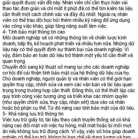
giải quyết được vấn đề này. Nhân viên chỉ cần thực hiện vài
thao tác đơn giản và chỉ mất ít phút đã có thể tìm kiếm tài liệu
cần thiết một cách chính xác và đầy đủ nhất. Ngoài ra, nhân
viên có thể trau dồi học hỏi thêm nhiều kỹ năng để ứng dụng
vào công việc khác, giúp tăng năng suất làm việc.
4- Tính bảo mật thông tin cao
Mỗi doanh nghiệp sẽ có những thông tin về chiến lược kinh
doanh, tiếp thị, kế hoạch phát triển và nhiều hơn nữa. Những dữ
liệu này có thể quyết định sự thành bại của doanh nghiệp. Vì
vậy, đảm bảo an toàn dữ liệu trở thành một yếu tố cần thiết và
quan trọng.
Chuyển đổi sang kỹ thuật số mang lại cho các doanh nghiệp
cơ hội để cải thiện tính bảo mật của hệ thống dữ liệu của họ.
Chủ doanh nghiệp, người quản lý và nhân viên có thể giới hạn
quyền truy cập, chỉnh sửa và xem các văn bản và tài liệu quan
trọng trong trường hợp cần thiết. Đồng thời, có thể thiết lập các
quy trình công việc tương ứng và triển khai các nhóm quyền
(như quyền chỉnh sửa, truy cập, nhận xét) dựa vào cá nhân
hoặc bộ phận cụ thể. Từ đó nâng cao tính bảo mật của dữ liệu.
5- Khả năng lưu trữ thông tin
Việc lưu trữ giấy tờ, tài liệu theo cách truyền thống sẽ có khả
năng cao đối mặt với việc hư hỏng, mất mát hoặc bị mối mọt
ăn nếu không lưu trữ đúng cách. Vì vậy, việc số hóa giúp doanh
nghiệp có thể lưu trữ, không bị hạn chế về dung lượng và hạn