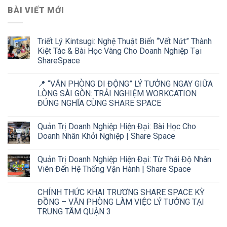
BÀI VIẾT MỚI
Triết Lý Kintsugi: Nghệ Thuật Biến “Vết Nứt” Thành
Kiệt Tác & Bài Học Vàng Cho Doanh Nghiệp Tại
ShareSpace
📍 “VĂN PHÒNG DI ĐỘNG” LÝ TƯỞNG NGAY GIỮA
LÒNG SÀI GÒN: TRẢI NGHIỆM WORKCATION
ĐÚNG NGHĨA CÙNG SHARE SPACE
Quản Trị Doanh Nghiệp Hiện Đại: Bài Học Cho
Doanh Nhân Khởi Nghiệp | Share Space
Quản Trị Doanh Nghiệp Hiện Đại: Từ Thái Độ Nhân
Viên Đến Hệ Thống Vận Hành | Share Space
CHÍNH THỨC KHAI TRƯƠNG SHARE SPACE KỲ
ĐỒNG – VĂN PHÒNG LÀM VIỆC LÝ TƯỞNG TẠI
TRUNG TÂM QUẬN 3