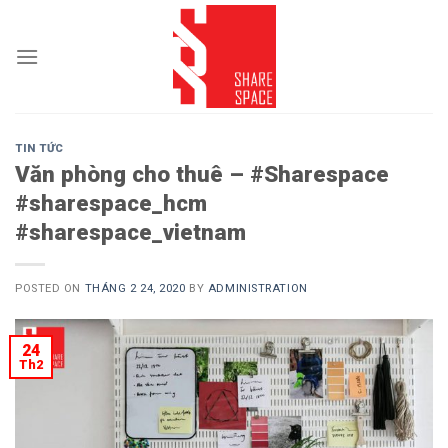
Skip
to
content
TIN TỨC
Văn phòng cho thuê – #Sharespace
#sharespace_hcm
#sharespace_vietnam
POSTED ON
THÁNG 2 24, 2020
BY
ADMINISTRATION
24
Th2