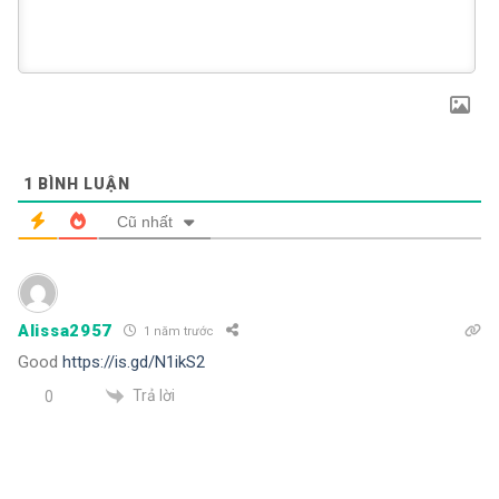
1
BÌNH LUẬN
Cũ nhất
Alissa2957
1 năm trước
Good
https://is.gd/N1ikS2
Trả lời
0