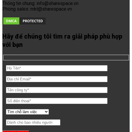
Thông tin chung: info@sharespace.vn
Phòng sales: mkt@sharespace.vn
Hãy để chúng tôi tìm ra giải pháp phù hợp
với bạn