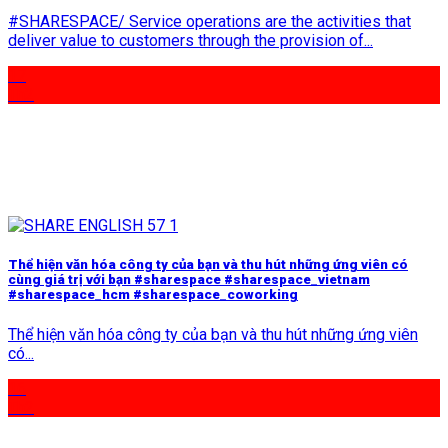
#SHARESPACE/ Service operations are the activities that
deliver value to customers through the provision of...
17
Th2
Thể hiện văn hóa công ty của bạn và thu hút những ứng viên có
cùng giá trị với bạn #sharespace #sharespace_vietnam
#sharespace_hcm #sharespace_coworking
Thể hiện văn hóa công ty của bạn và thu hút những ứng viên
có...
16
Th2