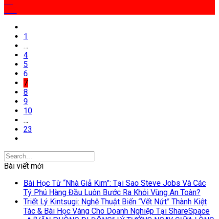
12
Th2
1
…
4
5
6
7
8
9
10
…
23
Bài viết mới
Bài Học Từ “Nhà Giả Kim”: Tại Sao Steve Jobs Và Các
Tỷ Phú Hàng Đầu Luôn Bước Ra Khỏi Vùng An Toàn?
Triết Lý Kintsugi: Nghệ Thuật Biến “Vết Nứt” Thành Kiệt
Tác & Bài Học Vàng Cho Doanh Nghiệp Tại ShareSpace