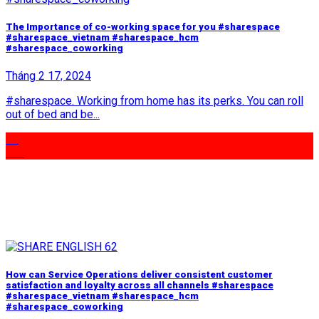
The Importance of co-working space for you #sharespace
#sharespace_vietnam #sharespace_hcm
#sharespace_coworking
Tháng 2 17, 2024
#sharespace. Working from home has its perks. You can roll
out of bed and be...
17
Th2
How can Service Operations deliver consistent customer
satisfaction and loyalty across all channels #sharespace
#sharespace_vietnam #sharespace_hcm
#sharespace_coworking