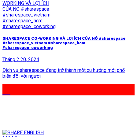
SHARESPACE CO-WORKING VÀ LỢI ÍCH CỦA NÓ #sharespace
#sharespace_vietnam #sharespace_hcm
#sharespace_coworking
Tháng 2 20, 2024
Dịch vụ sharespace đang trở thành một xu hướng mới phổ
biến đối với người...
20
Th2