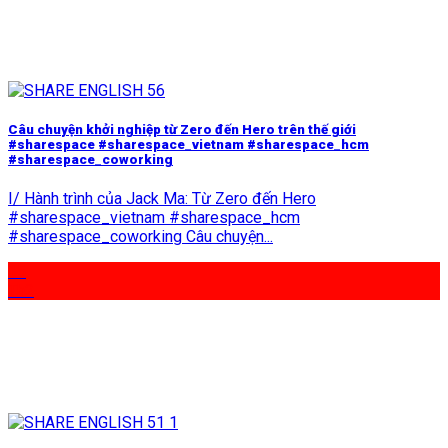
Câu chuyện khởi nghiệp từ Zero đến Hero trên thế giới
#sharespace #sharespace_vietnam #sharespace_hcm
#sharespace_coworking
I/ Hành trình của Jack Ma: Từ Zero đến Hero
#sharespace_vietnam #sharespace_hcm
#sharespace_coworking Câu chuyện...
15
Th2