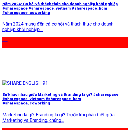
Năm 2024: Cơ hội và thách thức cho doanh nghiệp khởi nghiệp
#sharespace #sharespace_vietnam #sharespace_hcm
#sharespace_coworking
Năm 2024 mang đến cả cơ hội và thách thức cho doanh
nghiệp khởi nghiệp....
14
Th2
Sự khác nhau giữa Marketing và Branding là gì? #sharespace
#sharespace_vietnam #sharespace_hcm
#sharespace_coworking
Marketing là gì? Branding là gì? Trước khi phân biệt giữa
Marketing và Branding, chúng...