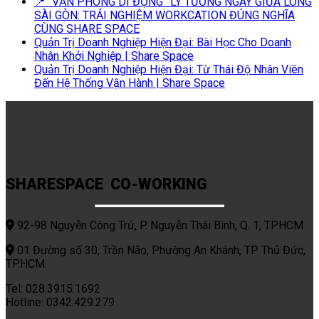
📍 “VĂN PHÒNG DI ĐỘNG” LÝ TƯỞNG NGAY GIỮA LÒNG
SÀI GÒN: TRẢI NGHIỆM WORKCATION ĐÚNG NGHĨA
CÙNG SHARE SPACE
Quản Trị Doanh Nghiệp Hiện Đại: Bài Học Cho Doanh
Nhân Khởi Nghiệp | Share Space
Quản Trị Doanh Nghiệp Hiện Đại: Từ Thái Độ Nhân Viên
Đến Hệ Thống Vận Hành | Share Space
SHARESPACE CO-WORKING
92-98 Nguyễn Công Trứ, P. Nguyễn Thái Bình, Q. 1, TPHCM
01 Đường số 30, Trần Não, Phường An Khánh, TP Thủ Đức,
TP.HCM
Tel: 028.3915.1692
Hotline: 0342.429.279