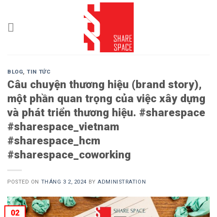
Skip
to
content
BLOG
,
TIN TỨC
Câu chuyện thương hiệu (brand story),
một phần quan trọng của việc xây dựng
và phát triển thương hiệu. #sharespace
#sharespace_vietnam
#sharespace_hcm
#sharespace_coworking
POSTED ON
THÁNG 3 2, 2024
BY
ADMINISTRATION
02