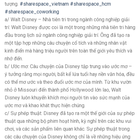
tượng.
#sharespace_vietnam #sharespace_hcm
#sharespace_coworking
a/ Walt Disney – Nhà tiên tri trong ngành công nghiệp giải
trí: Walt Disney được coi là một trong những nhà tiên tri hàng
đầu trong lịch sử ngành công nghiệp giải trí. Ông đã tạo ra
một tập hợp những câu chuyện cổ tích và những nhân vật
kinh điển mà hàng triệu người trên toàn thế giới yêu thích và
nhớ đến.
b/ Ước mơ: Câu chuyện của Disney tập trung vào ước mơ –
ý tưởng rằng mọi người, bất kể lứa tuổi hay nền văn hóa, đều
có thể mơ ước và theo đuổi ước mơ của mình. Từ khu vườn
nhỏ ở Missouri đến thành phố Hollywood lớn lao, Walt
Disney luôn khuyến khích mọi người tin vào sức mạnh của
ước mơ và khao khát thực hiện chúng.
c/ Sự phép thuật: Disney đã tạo ra một thế giới của sự phép
thuật qua những bộ phim hoạt hình, kỳ nghỉ trên các khu vui
chơi, và các sản phẩm liên quan khác. Sự phép thuật trong
các câu chuyện của Disney không chỉ là về những hiệu ứng