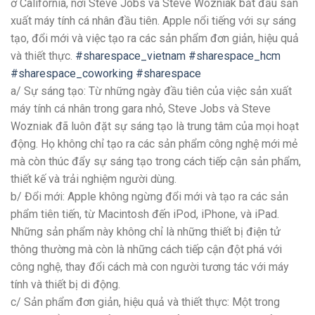
ở California, nơi Steve Jobs và Steve Wozniak bắt đầu sản
xuất máy tính cá nhân đầu tiên. Apple nổi tiếng với sự sáng
tạo, đổi mới và việc tạo ra các sản phẩm đơn giản, hiệu quả
và thiết thực.
#sharespace_vietnam #sharespace_hcm
#sharespace_coworking
#sharespace
a/ Sự sáng tạo: Từ những ngày đầu tiên của việc sản xuất
máy tính cá nhân trong gara nhỏ, Steve Jobs và Steve
Wozniak đã luôn đặt sự sáng tạo là trung tâm của mọi hoạt
động. Họ không chỉ tạo ra các sản phẩm công nghệ mới mẻ
mà còn thúc đẩy sự sáng tạo trong cách tiếp cận sản phẩm,
thiết kế và trải nghiệm người dùng.
b/ Đổi mới: Apple không ngừng đổi mới và tạo ra các sản
phẩm tiên tiến, từ Macintosh đến iPod, iPhone, và iPad.
Những sản phẩm này không chỉ là những thiết bị điện tử
thông thường mà còn là những cách tiếp cận đột phá với
công nghệ, thay đổi cách mà con người tương tác với máy
tính và thiết bị di động.
c/ Sản phẩm đơn giản, hiệu quả và thiết thực: Một trong